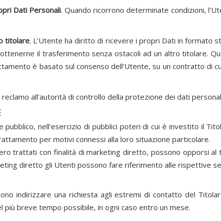
opri Dati Personali
. Quando ricorrono determinate condizioni, l’Ut
o titolare
. L’Utente ha diritto di ricevere i propri Dati in formato 
 ottenerne il trasferimento senza ostacoli ad un altro titolare. Q
attamento è basato sul consenso dell’Utente, su un contratto di cu
reclamo all’autorità di controllo della protezione dei dati persona
E
 pubblico, nell’esercizio di pubblici poteri di cui è investito il 
 trattamento per motivi connessi alla loro situazione particolare.
ssero trattati con finalità di marketing diretto, possono opporsi a
marketing diretto gli Utenti possono fare riferimento alle rispettive
ossono indirizzare una richiesta agli estremi di contatto del Titol
el più breve tempo possibile, in ogni caso entro un mese.