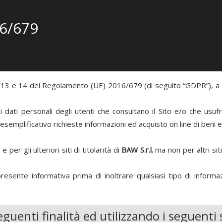
6/679
. 13 e 14 del Regolamento (UE) 2016/679 (di seguito “GDPR”), a co
dati personali degli utenti che consultano il Sito e/o che usufrui
esemplificativo richieste informazioni ed acquisto on line di beni e 
per gli ulteriori siti di titolarità di
BAW S.r.l.
ma non per altri sit
 presente informativa prima di inoltrare qualsiasi tipo di info
eguenti finalità ed utilizzando i seguenti 