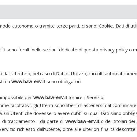
modo autonomo o tramite terze parti, ci sono: Cookie, Dati di uti
lti sono forniti nelle sezioni dedicate di questa privacy policy o m
 dall'Utente o, nel caso di Dati di Utilizzo, raccolti automaticame
sti da
www.baw-env.it
sono obbligatori.
e impossibile per
www.baw-env.it
fornire il Servizio.
come facoltativi, gli Utenti sono liberi di astenersi dal comunica
ità. Gli Utenti che dovessero avere dubbi su quali Dati siano obbliga
ti di tracciamento - da parte di
www.baw-env.it
o dei titolari dei 
 Servizio richiesto dall'Utente, oltre alle ulteriori finalità descr