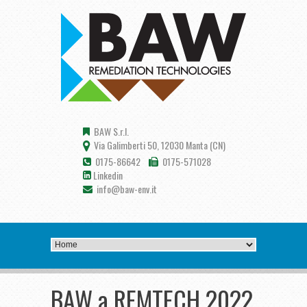
BAW S.r.l.
Via Galimberti 50, 12030 Manta (CN)
0175-86642
0175-571028
Linkedin
info@baw-env.it
BAW a REMTECH 2022