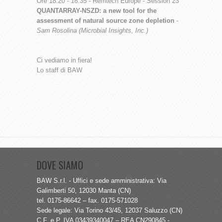
Ore 18.20 - 18.35 - Remtech Europe - Session 23
QUANTARRAY-NSZD: a new tool for the
assessment of natural source zone depletion
-
Sam Rosolina (Microbial Insights, Inc.)
Ci vediamo in fiera!
Lo staff di BAW
DOVE SIAMO
BAW S.r.l. - Uffici e sede amministrativa: Via
Galimberti 50, 12030 Manta (CN)
tel. 0175-86642 – fax. 0175-571028
Sede legale: Via Torino 43/45, 12037 Saluzzo (CN)
C.F. e P. IVA 03439340047 – REA CN290845 -